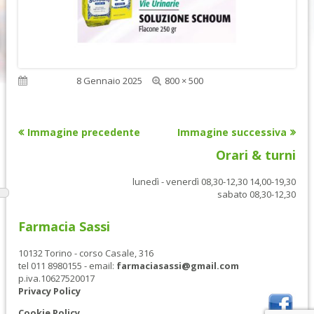
Dimensione
Pubblicato
8 Gennaio 2025
800 × 500
reale
Immagine precedente
Immagine successiva
Orari & turni
lunedì - venerdì 08,30-12,30 14,00-19,30
sabato 08,30-12,30
Farmacia Sassi
10132 Torino - corso Casale, 316
tel 011 8980155 - email:
farmaciasassi@gmail.com
p.iva.10627520017
Privacy Policy
Cookie Policy