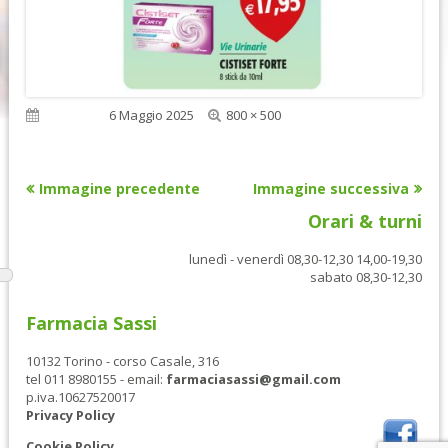
Dimensione
Pubblicato
6 Maggio 2025
800 × 500
reale
Immagine precedente
Immagine successiva
Orari & turni
lunedì - venerdì 08,30-12,30 14,00-19,30
sabato 08,30-12,30
Farmacia Sassi
10132 Torino - corso Casale, 316
tel 011 8980155 - email:
farmaciasassi@gmail.com
p.iva.10627520017
Privacy Policy
Cookie Policy