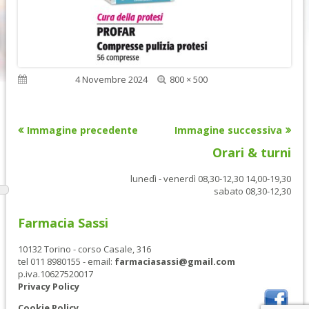
Dimensione
Pubblicato
4 Novembre 2024
800 × 500
reale
Immagine precedente
Immagine successiva
Orari & turni
lunedì - venerdì 08,30-12,30 14,00-19,30
sabato 08,30-12,30
Farmacia Sassi
10132 Torino - corso Casale, 316
tel 011 8980155 - email:
farmaciasassi@gmail.com
p.iva.10627520017
Privacy Policy
Cookie Policy