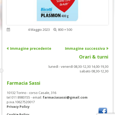
Dimensione
Pubblicato
4 Maggio 2023
800 × 500
reale
Immagine precedente
Immagine successiva
Orari & turni
lunedì - venerdì 08,30-12,30 14,00-19,30
sabato 08,30-12,30
Farmacia Sassi
10132 Torino - corso Casale, 316
tel 011 8980155 - email:
farmaciasassi@gmail.com
p.iva.10627520017
Privacy Policy
Cookie Policy