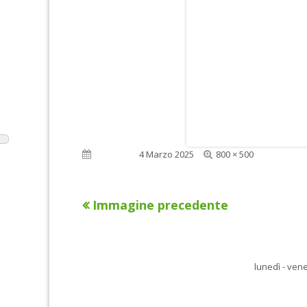
Dimensione
Pubblicato
4 Marzo 2025
800 × 500
reale
Immagine precedente
lunedì - vene