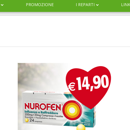
PROMOZIONE
I REPARTI
LIN
DERMOCOSMESI
NATURALI
IGIENE
INFANZIA
VETERINARIA