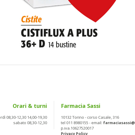
Orari & turni
Farmacia Sassi
rdì 08,30-12,30 14,00-19,30
10132 Torino - corso Casale, 316
sabato 08,30-12,30
tel 011 8980155 - email:
farmaciasassi
p.iva.10627520017
Privacy Policy