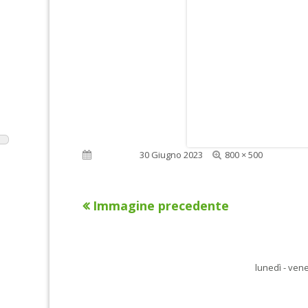
Dimensione
Pubblicato
30 Giugno 2023
800 × 500
reale
Immagine precedente
lunedì - vene