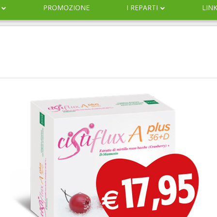
PROMOZIONE
I REPARTI
LIN
DERMOCOSMESI
NATURALI
IGIENE
INFANZIA
VETERINARIA