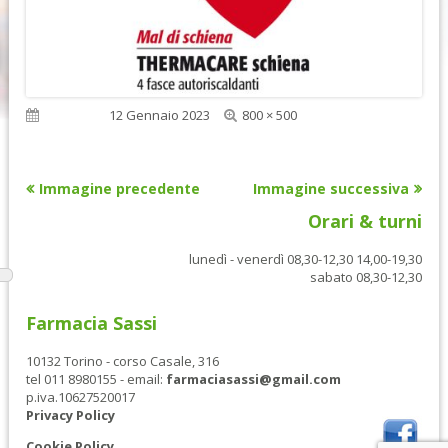
Dimensione
Pubblicato
12 Gennaio 2023
800 × 500
reale
Immagine precedente
Immagine successiva
Orari & turni
lunedì - venerdì 08,30-12,30 14,00-19,30
sabato 08,30-12,30
Farmacia Sassi
10132 Torino - corso Casale, 316
tel 011 8980155 - email:
farmaciasassi@gmail.com
p.iva.10627520017
Privacy Policy
Cookie Policy