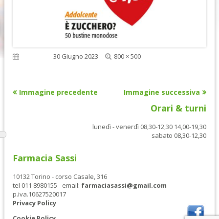
Dimensione
Pubblicato
30 Giugno 2023
800 × 500
reale
Immagine precedente
Immagine successiva
Orari & turni
lunedì - venerdì 08,30-12,30 14,00-19,30
sabato 08,30-12,30
Farmacia Sassi
10132 Torino - corso Casale, 316
tel 011 8980155 - email:
farmaciasassi@gmail.com
p.iva.10627520017
Privacy Policy
Cookie Policy