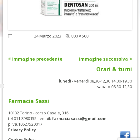
Dimensione
Pubblicato
24 Marzo 2023
800 × 500
reale
Immagine precedente
Immagine successiva
Orari & turni
lunedì - venerdì 08,30-12,30 14,00-19,30
sabato 08,30-12,30
Farmacia Sassi
10132 Torino - corso Casale, 316
tel 011 8980155 - email:
farmaciasassi@gmail.com
p.iva.10627520017
Privacy Policy
Cookie Policy