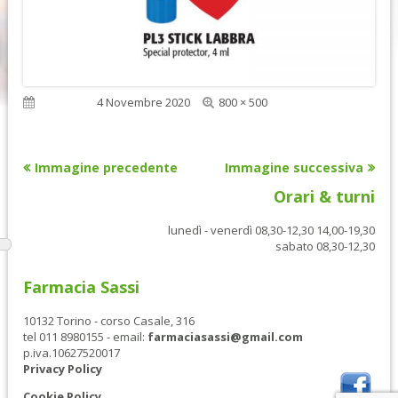
Dimensione
Pubblicato
4 Novembre 2020
800 × 500
reale
Immagine precedente
Immagine successiva
Orari & turni
lunedì - venerdì 08,30-12,30 14,00-19,30
sabato 08,30-12,30
Farmacia Sassi
10132 Torino - corso Casale, 316
tel 011 8980155 - email:
farmaciasassi@gmail.com
p.iva.10627520017
Privacy Policy
Cookie Policy