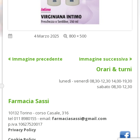
Dimensione
Pubblicato
4 Marzo 2025
800 × 500
reale
Immagine precedente
Immagine successiva
Orari & turni
lunedì - venerdì 08,30-12,30 14,00-19,30
sabato 08,30-12,30
Farmacia Sassi
10132 Torino - corso Casale, 316
tel 011 8980155 - email:
farmaciasassi@gmail.com
p.iva.10627520017
Privacy Policy
Cookie Policy