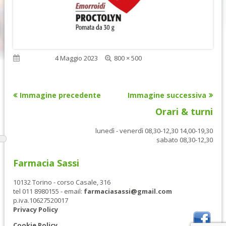
Dimensione
Pubblicato
4 Maggio 2023
800 × 500
reale
Immagine precedente
Immagine successiva
Orari & turni
lunedì - venerdì 08,30-12,30 14,00-19,30
sabato 08,30-12,30
Farmacia Sassi
10132 Torino - corso Casale, 316
tel 011 8980155 - email:
farmaciasassi@gmail.com
p.iva.10627520017
Privacy Policy
Cookie Policy