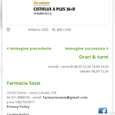
Dimensione
Pubblicato
4 Marzo 2025
800 × 500
reale
Immagine precedente
Immagine successiva
Orari & turni
lunedì - venerdì 08,30-12,30 14,00-19,30
sabato 08,30-12,30
Farmacia Sassi
10132 Torino - corso Casale, 316
tel 011 8980155 - email:
farmaciasassi@gmail.com
p.iva.10627520017
Privacy Policy
Cookie Policy