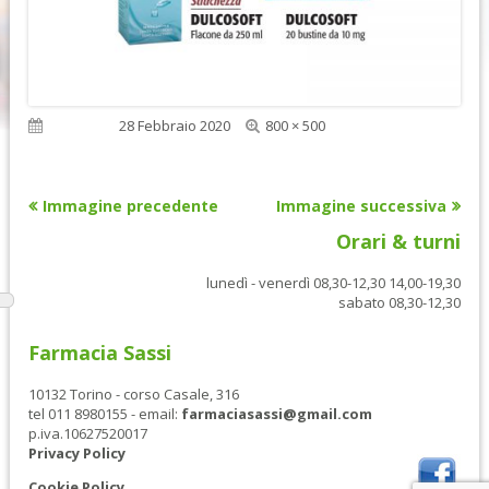
Dimensione
Pubblicato
28 Febbraio 2020
800 × 500
reale
Immagine precedente
Immagine successiva
Orari & turni
lunedì - venerdì 08,30-12,30 14,00-19,30
sabato 08,30-12,30
Farmacia Sassi
10132 Torino - corso Casale, 316
tel 011 8980155 - email:
farmaciasassi@gmail.com
p.iva.10627520017
Privacy Policy
Cookie Policy