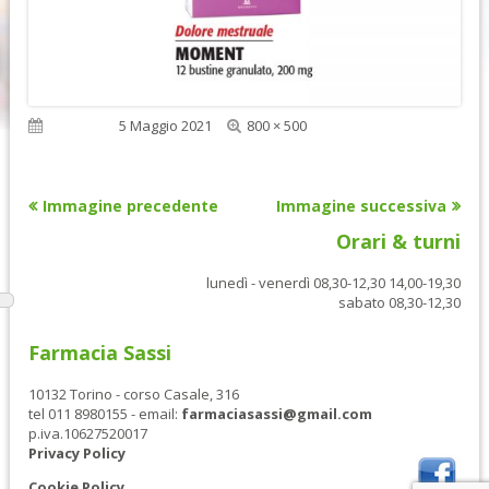
Dimensione
Pubblicato
5 Maggio 2021
800 × 500
reale
Immagine precedente
Immagine successiva
Orari & turni
lunedì - venerdì 08,30-12,30 14,00-19,30
sabato 08,30-12,30
Farmacia Sassi
10132 Torino - corso Casale, 316
tel 011 8980155 - email:
farmaciasassi@gmail.com
p.iva.10627520017
Privacy Policy
Cookie Policy