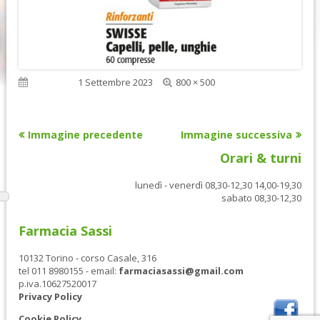
Dimensione
Pubblicato
1 Settembre 2023
800 × 500
reale
Immagine precedente
Immagine successiva
Orari & turni
lunedì - venerdì 08,30-12,30 14,00-19,30
sabato 08,30-12,30
Farmacia Sassi
10132 Torino - corso Casale, 316
tel 011 8980155 - email:
farmaciasassi@gmail.com
p.iva.10627520017
Privacy Policy
Cookie Policy