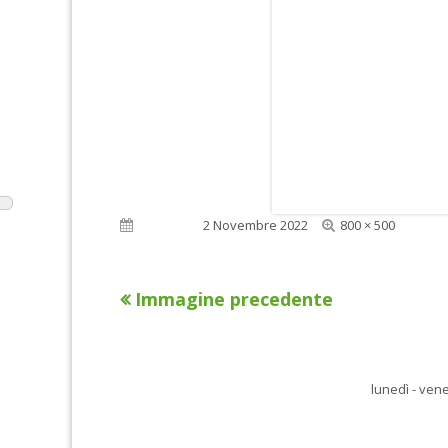
Dimensione
Pubblicato
2 Novembre 2022
800 × 500
reale
Immagine precedente
lunedì - vene