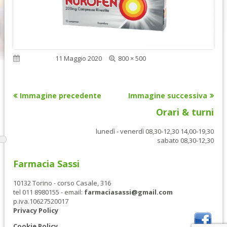
Dimensione
Pubblicato
11 Maggio 2020
800 × 500
reale
Immagine precedente
Immagine successiva
Orari & turni
lunedì - venerdì 08,30-12,30 14,00-19,30
sabato 08,30-12,30
Farmacia Sassi
10132 Torino - corso Casale, 316
tel 011 8980155 - email:
farmaciasassi@gmail.com
p.iva.10627520017
Privacy Policy
Cookie Policy