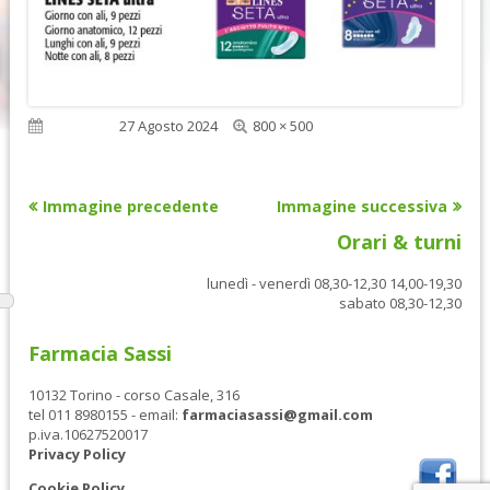
Dimensione
Pubblicato
27 Agosto 2024
800 × 500
reale
Immagine precedente
Immagine successiva
Orari & turni
lunedì - venerdì 08,30-12,30 14,00-19,30
sabato 08,30-12,30
Farmacia Sassi
10132 Torino - corso Casale, 316
tel 011 8980155 - email:
farmaciasassi@gmail.com
p.iva.10627520017
Privacy Policy
Cookie Policy