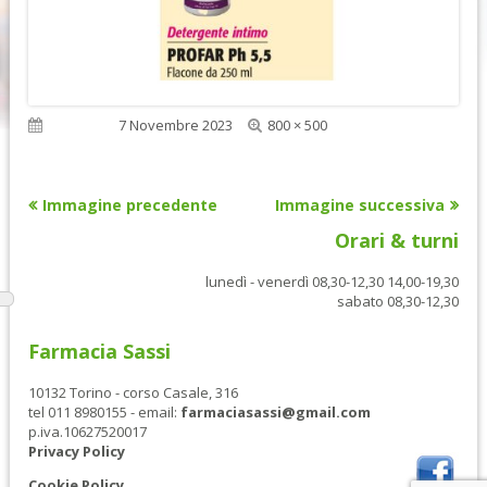
Dimensione
Pubblicato
7 Novembre 2023
800 × 500
reale
Immagine precedente
Immagine successiva
Orari & turni
lunedì - venerdì 08,30-12,30 14,00-19,30
sabato 08,30-12,30
Farmacia Sassi
10132 Torino - corso Casale, 316
tel 011 8980155 - email:
farmaciasassi@gmail.com
p.iva.10627520017
Privacy Policy
Cookie Policy