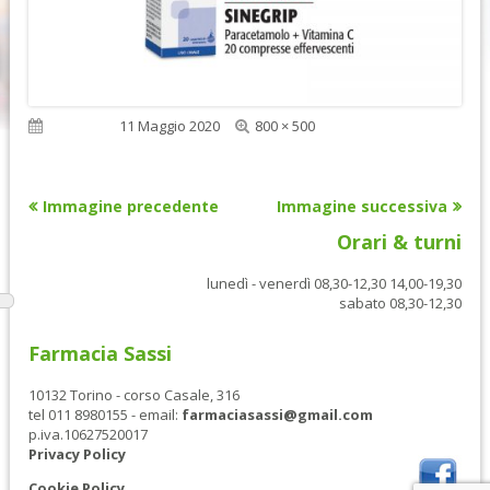
Dimensione
Pubblicato
11 Maggio 2020
800 × 500
reale
Immagine precedente
Immagine successiva
Orari & turni
lunedì - venerdì 08,30-12,30 14,00-19,30
sabato 08,30-12,30
Farmacia Sassi
10132 Torino - corso Casale, 316
tel 011 8980155 - email:
farmaciasassi@gmail.com
p.iva.10627520017
Privacy Policy
Cookie Policy