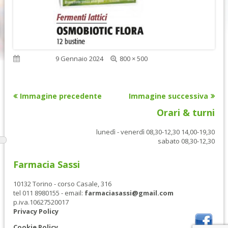
Dimensione
Pubblicato
9 Gennaio 2024
800 × 500
reale
Immagine precedente
Immagine successiva
Orari & turni
lunedì - venerdì 08,30-12,30 14,00-19,30
sabato 08,30-12,30
Farmacia Sassi
10132 Torino - corso Casale, 316
tel 011 8980155 - email:
farmaciasassi@gmail.com
p.iva.10627520017
Privacy Policy
Cookie Policy