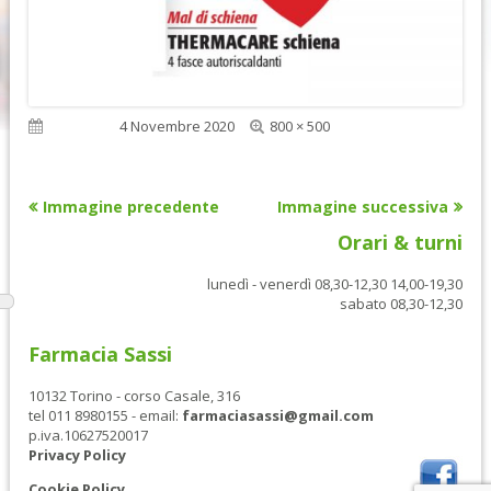
Dimensione
Pubblicato
4 Novembre 2020
800 × 500
reale
Immagine precedente
Immagine successiva
Orari & turni
lunedì - venerdì 08,30-12,30 14,00-19,30
sabato 08,30-12,30
Farmacia Sassi
10132 Torino - corso Casale, 316
tel 011 8980155 - email:
farmaciasassi@gmail.com
p.iva.10627520017
Privacy Policy
Cookie Policy