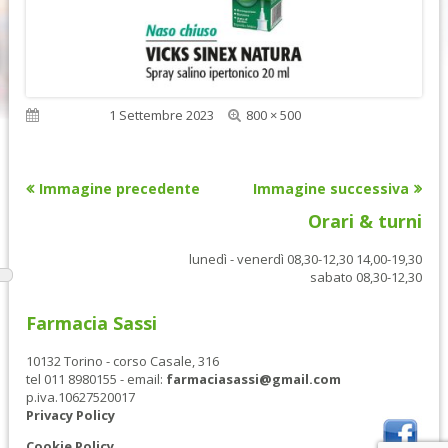
Dimensione
Pubblicato
1 Settembre 2023
800 × 500
reale
Immagine precedente
Immagine successiva
Orari & turni
lunedì - venerdì 08,30-12,30 14,00-19,30
sabato 08,30-12,30
Farmacia Sassi
10132 Torino - corso Casale, 316
tel 011 8980155 - email:
farmaciasassi@gmail.com
p.iva.10627520017
Privacy Policy
Cookie Policy