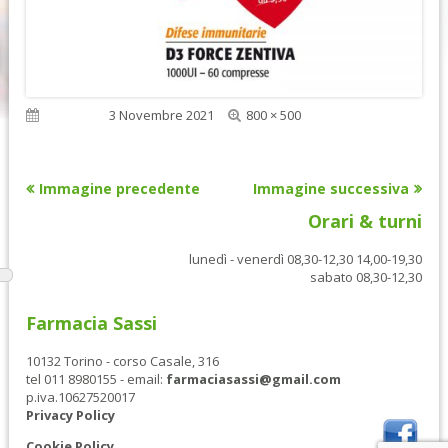
Dimensione
Pubblicato
3 Novembre 2021
800 × 500
reale
Immagine precedente
Immagine successiva
Orari & turni
lunedì - venerdì 08,30-12,30 14,00-19,30
sabato 08,30-12,30
Farmacia Sassi
10132 Torino - corso Casale, 316
tel 011 8980155 - email:
farmaciasassi@gmail.com
p.iva.10627520017
Privacy Policy
Cookie Policy