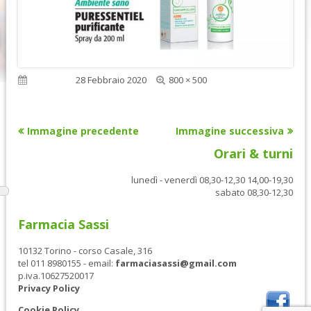
Dimensione
Pubblicato
28 Febbraio 2020
800 × 500
reale
Immagine precedente
Immagine successiva
Orari & turni
lunedì - venerdì 08,30-12,30 14,00-19,30
sabato 08,30-12,30
Farmacia Sassi
10132 Torino - corso Casale, 316
tel 011 8980155 - email:
farmaciasassi@gmail.com
p.iva.10627520017
Privacy Policy
Cookie Policy