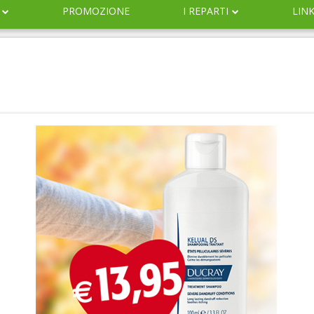
PROMOZIONE
I REPARTI
LIN
DERMOCOSMESI
NATURALI
IGIENE
INFANZIA
VETERINARIA