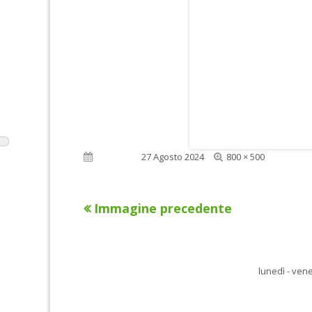
Dimensione
Pubblicato
27 Agosto 2024
800 × 500
reale
Immagine precedente
lunedì - vene