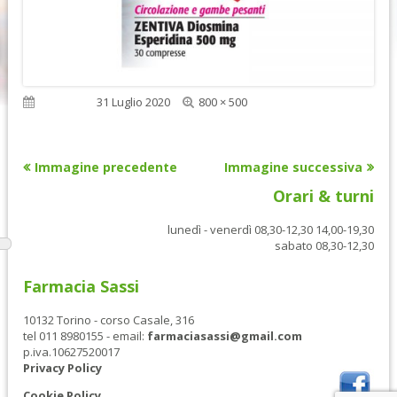
Dimensione
Pubblicato
31 Luglio 2020
800 × 500
reale
Immagine precedente
Immagine successiva
Orari & turni
lunedì - venerdì 08,30-12,30 14,00-19,30
sabato 08,30-12,30
Farmacia Sassi
10132 Torino - corso Casale, 316
tel 011 8980155 - email:
farmaciasassi@gmail.com
p.iva.10627520017
Privacy Policy
Cookie Policy