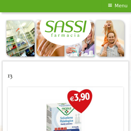
Menu
Menu
principale
Vai
al
contenuto
13