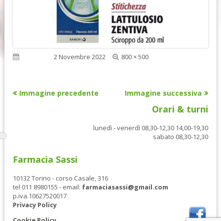
Dimensione
Pubblicato
2 Novembre 2022
800 × 500
reale
Immagine precedente
Immagine successiva
Orari & turni
lunedì - venerdì 08,30-12,30 14,00-19,30
sabato 08,30-12,30
Farmacia Sassi
10132 Torino - corso Casale, 316
tel 011 8980155 - email:
farmaciasassi@gmail.com
p.iva.10627520017
Privacy Policy
Cookie Policy