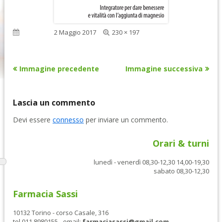
Dimensione
Pubblicato
2 Maggio 2017
230 × 197
reale
Immagine precedente
Immagine successiva
Lascia un commento
Devi essere
connesso
per inviare un commento.
Orari & turni
lunedì - venerdì 08,30-12,30 14,00-19,30
sabato 08,30-12,30
Farmacia Sassi
10132 Torino - corso Casale, 316
tel 011 8980155 - email:
farmaciasassi@gmail.com