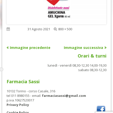
Dimensione
Pubblicato
31 Agosto 2021
800 × 500
reale
Immagine precedente
Immagine successiva
Orari & turni
lunedì - venerdì 08,30-12,30 14,00-19,30
sabato 08,30-12,30
Farmacia Sassi
10132 Torino - corso Casale, 316
tel 011 8980155 - email:
farmaciasassi@gmail.com
p.iva.10627520017
Privacy Policy
Cookie Policy