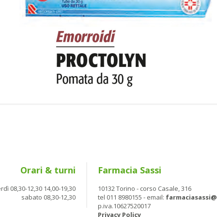
Orari & turni
Farmacia Sassi
rdì 08,30-12,30 14,00-19,30
10132 Torino - corso Casale, 316
sabato 08,30-12,30
tel 011 8980155 - email:
farmaciasassi
p.iva.10627520017
Privacy Policy