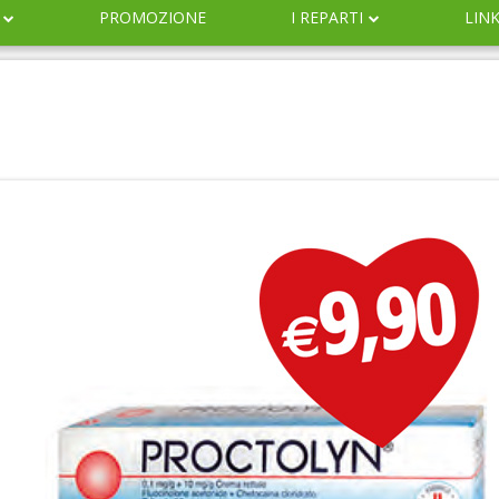
PROMOZIONE
I REPARTI
LIN
DERMOCOSMESI
NATURALI
IGIENE
INFANZIA
VETERINARIA