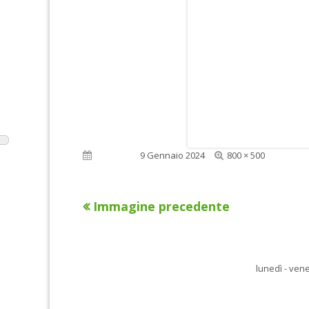
Dimensione
Pubblicato
9 Gennaio 2024
800 × 500
reale
Immagine precedente
lunedì - vene