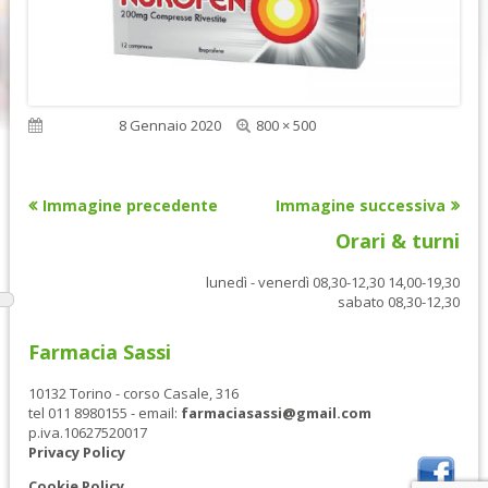
Dimensione
Pubblicato
8 Gennaio 2020
800 × 500
reale
Immagine precedente
Immagine successiva
Orari & turni
lunedì - venerdì 08,30-12,30 14,00-19,30
sabato 08,30-12,30
Farmacia Sassi
10132 Torino - corso Casale, 316
tel 011 8980155 - email:
farmaciasassi@gmail.com
p.iva.10627520017
Privacy Policy
Cookie Policy