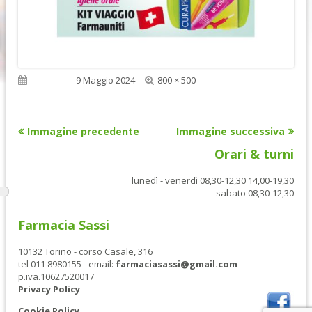
Dimensione
Pubblicato
9 Maggio 2024
800 × 500
reale
Immagine precedente
Immagine successiva
Orari & turni
lunedì - venerdì 08,30-12,30 14,00-19,30
sabato 08,30-12,30
Farmacia Sassi
10132 Torino - corso Casale, 316
tel 011 8980155 - email:
farmaciasassi@gmail.com
p.iva.10627520017
Privacy Policy
Cookie Policy