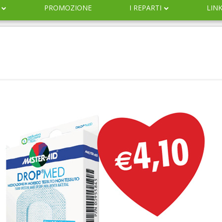
PROMOZIONE
I REPARTI
LIN
DERMOCOSMESI
NATURALI
IGIENE
INFANZIA
VETERINARIA