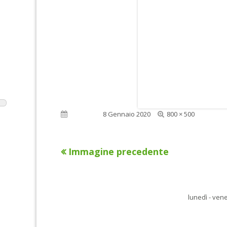
Dimensione
Pubblicato
8 Gennaio 2020
800 × 500
reale
Immagine precedente
lunedì - vene