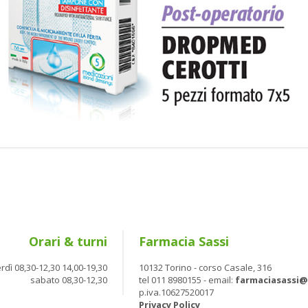
Orari & turni
Farmacia Sassi
rdì 08,30-12,30 14,00-19,30
10132 Torino - corso Casale, 316
sabato 08,30-12,30
tel 011 8980155 - email:
farmaciasassi
p.iva.10627520017
Privacy Policy