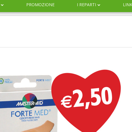
PROMOZIONE
I REPARTI
LIN
DERMOCOSMESI
NATURALI
IGIENE
INFANZIA
VETERINARIA