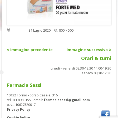
Dimensione
Pubblicato
31 Luglio 2020
800 × 500
reale
Immagine precedente
Immagine successiva
Orari & turni
lunedì - venerdì 08,30-12,30 14,00-19,30
sabato 08,30-12,30
Farmacia Sassi
10132 Torino - corso Casale, 316
tel 011 8980155 - email:
farmaciasassi@gmail.com
p.iva.10627520017
Privacy Policy
Cookie Policy