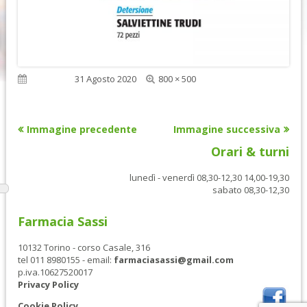
Dimensione
Pubblicato
31 Agosto 2020
800 × 500
reale
Immagine precedente
Immagine successiva
Orari & turni
lunedì - venerdì 08,30-12,30 14,00-19,30
sabato 08,30-12,30
Farmacia Sassi
10132 Torino - corso Casale, 316
tel 011 8980155 - email:
farmaciasassi@gmail.com
p.iva.10627520017
Privacy Policy
Cookie Policy