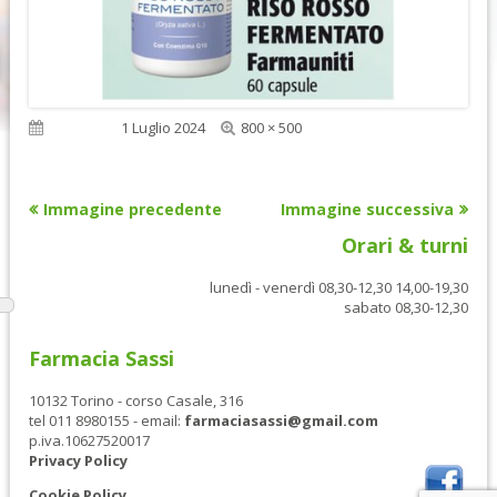
Dimensione
Pubblicato
1 Luglio 2024
800 × 500
reale
Immagine precedente
Immagine successiva
Orari & turni
lunedì - venerdì 08,30-12,30 14,00-19,30
sabato 08,30-12,30
Farmacia Sassi
10132 Torino - corso Casale, 316
tel 011 8980155 - email:
farmaciasassi@gmail.com
p.iva.10627520017
Privacy Policy
Cookie Policy