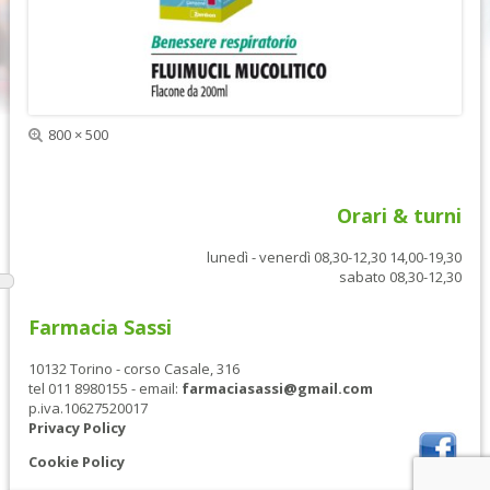
e
s
d
s
e
i
n
v
t
a
e
Dimensione
800 × 500
reale
Orari & turni
lunedì - venerdì 08,30-12,30 14,00-19,30
sabato 08,30-12,30
Farmacia Sassi
10132 Torino - corso Casale, 316
tel 011 8980155 - email:
farmaciasassi@gmail.com
p.iva.10627520017
Privacy Policy
Cookie Policy