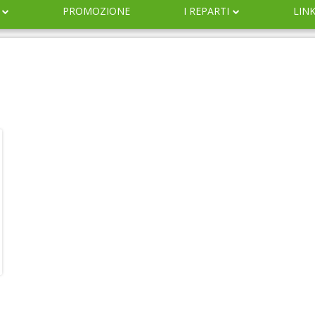
PROMOZIONE
I REPARTI
LIN
DERMOCOSMESI
NATURALI
IGIENE
INFANZIA
VETERINARIA