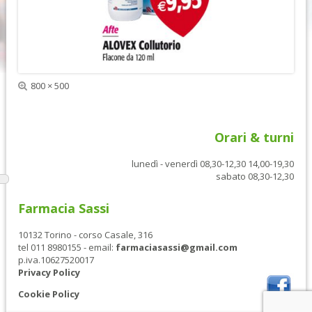
e
s
d
s
e
i
n
v
t
a
e
Dimensione
800 × 500
reale
Orari & turni
lunedì - venerdì 08,30-12,30 14,00-19,30
sabato 08,30-12,30
Farmacia Sassi
10132 Torino - corso Casale, 316
tel 011 8980155 - email:
farmaciasassi@gmail.com
p.iva.10627520017
Privacy Policy
Cookie Policy