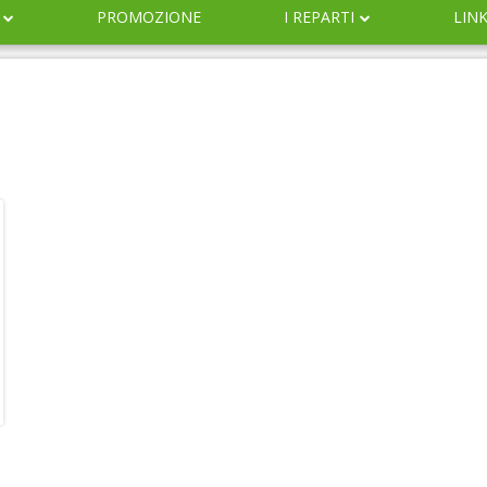
PROMOZIONE
I REPARTI
LIN
DERMOCOSMESI
NATURALI
IGIENE
INFANZIA
VETERINARIA