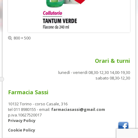
e
s
d
s
e
i
n
v
t
a
e
Dimensione
800 × 500
reale
Orari & turni
lunedì - venerdì 08,30-12,30 14,00-19,30
sabato 08,30-12,30
Farmacia Sassi
10132 Torino - corso Casale, 316
tel 011 8980155 - email:
farmaciasassi@gmail.com
p.iva.10627520017
Privacy Policy
Cookie Policy