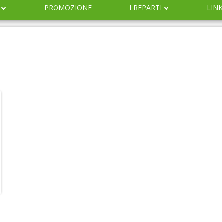
PROMOZIONE
I REPARTI
LIN
DERMOCOSMESI
NATURALI
IGIENE
INFANZIA
VETERINARIA