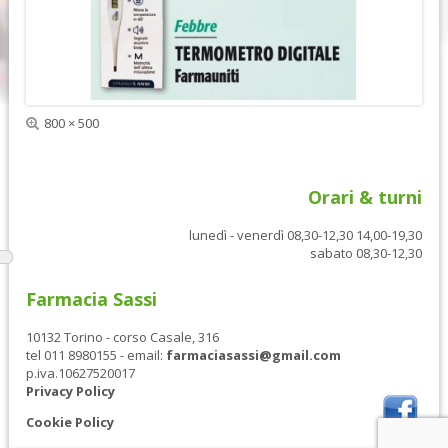
e
s
d
s
e
i
n
v
t
a
e
Dimensione
800 × 500
reale
Orari & turni
lunedì - venerdì 08,30-12,30 14,00-19,30
sabato 08,30-12,30
Farmacia Sassi
10132 Torino - corso Casale, 316
tel 011 8980155 - email:
farmaciasassi@gmail.com
p.iva.10627520017
Privacy Policy
Cookie Policy